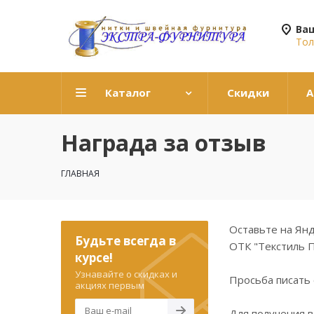
Ва
Тол
Каталог
Скидки
А
Награда за отзыв
ГЛАВНАЯ
Оставьте на Янд
Будьте всегда в
ОТК "Текстиль П
курсе!
Узнавайте о скидках и
Просьба писать
акциях первым
Для получения 