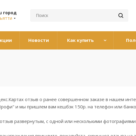
ш город
ьятти
кции
Новости
Как купить
Пол
екс.Картах отзыв о ранее совершенном заказе в нашем инте
рофи" и мы пришлем вам кешбэк 150р. на телефон или банко
 отзыв развернутым, с одной или несколькими фотографиями
вознаграждения пришлите, пожалуйста, скриншот отзыва на 