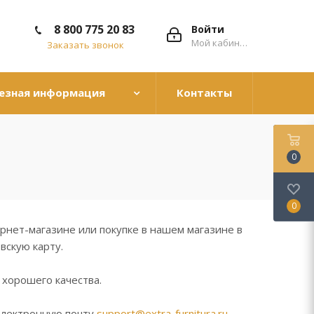
8 800 775 20 83
Войти
Мой кабинет
Заказать звонок
езная информация
Контакты
0
0
рнет-магазине или покупке в нашем магазине в
вскую карту.
 хорошего качества.
электронную почту
support@extra-furnitura.ru