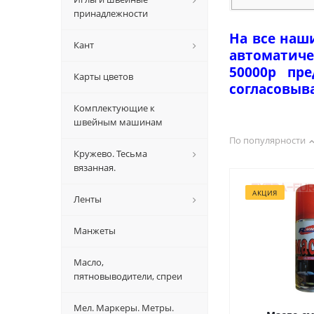
принадлежности
На все наш
Кант
автоматиче
50000р пр
Карты цветов
согласовыв
Комплектующие к
швейным машинам
По популярности
Кружево. Тесьма
вязанная.
АКЦИЯ
Ленты
Манжеты
Масло,
пятновыводители, спреи
Мел. Маркеры. Метры.