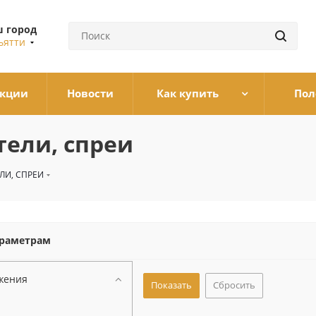
 город
ьятти
кции
Новости
Как купить
Пол
ели, спреи
ЛИ, СПРЕИ
араметрам
жения
Сбросить