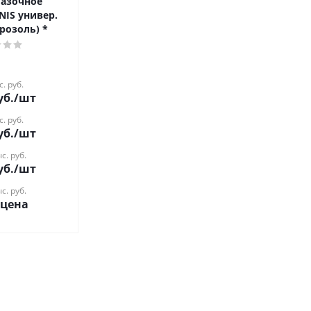
мазочное
NIS универ.
эрозоль) *
с. руб.
уб.
/шт
с. руб.
уб.
/шт
с. руб.
уб.
/шт
с. руб.
 цена