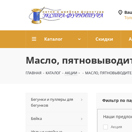
Ваш
Тол
Каталог
Скидки
А
Масло, пятновыводит
ГЛАВНАЯ
-
КАТАЛОГ
-
АКЦИИ
-
МАСЛО, ПЯТНОВЫВОДИТЕ
Бегунки и пуллеры для
Фильтр по п
бегунков
Наши предло
Бейка
Акция
Иглы и швейные