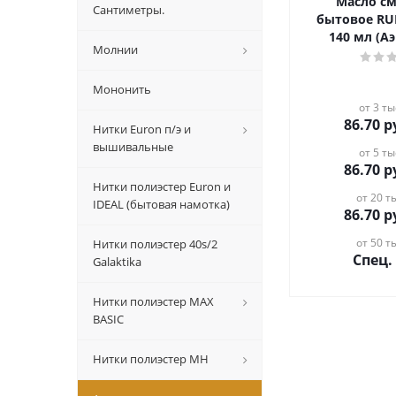
Масло с
Сантиметры.
бытовое RU
140 мл (А
Молнии
Мононить
от 3 ты
86.70
р
Нитки Euron п/э и
вышивальные
от 5 ты
86.70
р
Нитки полиэстер Euron и
от 20 ты
IDEAL (бытовая намотка)
86.70
р
от 50 ты
Нитки полиэстер 40s/2
Спец.
Galaktika
Нитки полиэстер MAX
BASIC
Нитки полиэстер MH