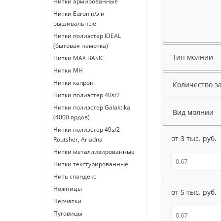
Нитки армированные
Нитки Euron п/э и
вышивальные
Нитки полиэстер IDEAL
(бытовая намотка)
Тип молнии
Нитки МАХ BASIC
Нитки МН
Нитки капрон
Количество з
Нитки полиэстер 40s/2
Нитки полиэстер Galaktika
Вид молнии
(4000 ярдов)
Нитки полиэстер 40s/2
от 3 тыс. руб.
Routsher, Ariadna
Нитки металлизированные
Нитки текстурированные
Нить спандекс
Ножницы
от 5 тыс. руб.
Перчатки
Пуговицы