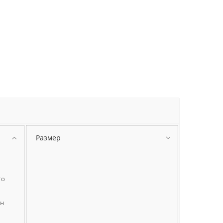
Размер
то
н