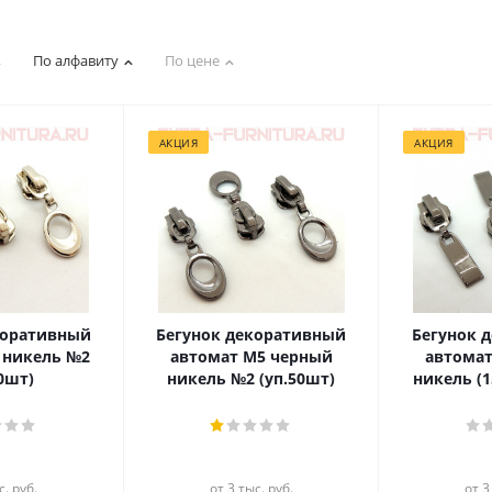
По алфавиту
По цене
АКЦИЯ
АКЦИЯ
коративный
Бегунок декоративный
Бегунок 
 никель №2
автомат М5 черный
автома
50шт)
никель №2 (уп.50шт)
никель (1
с. руб.
от 3 тыс. руб.
от 3