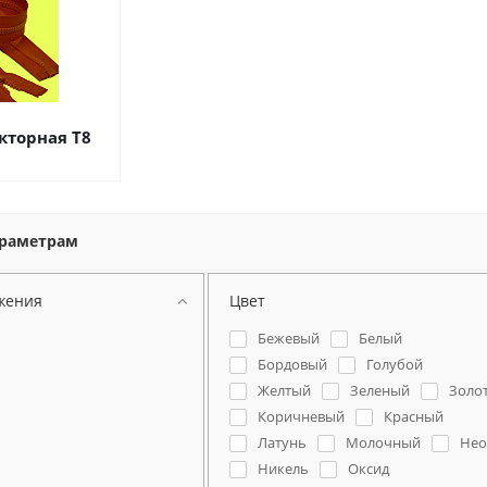
кторная Т8
араметрам
жения
Цвет
Бежевый
Белый
Бордовый
Голубой
Желтый
Зеленый
Золо
Коричневый
Красный
Латунь
Молочный
Нео
Никель
Оксид