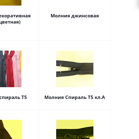
екоративная
Молния джинсовая
цветная)
спираль Т5
Молния Спираль Т5 кл.А