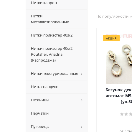
Нитки капрон
Нитки
По популярности
металлизированные
Нитки полиэстер 40s/2
АКЦИЯ
Нитки полиэстер 40s/2
Routsher, Ariadna
(Распродажа)
Нитки текстурированные
Нить спандекс
Бегунок де
автомат М5
Ножницы
(уп.
Перчатки
Пуговицы
от 3 ты