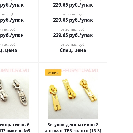
руб.
/упак
229.65
руб.
/упак
 тыс. руб.
от 5 тыс. руб.
руб.
/упак
229.65
руб.
/упак
 тыс. руб.
от 20 тыс. руб.
руб.
/упак
229.65
руб.
/упак
 тыс. руб.
от 50 тыс. руб.
ц. цена
Спец. цена
АКЦИЯ
декоративный
Бегунок декоративный
СП7 никель №3
автомат ТР5 золото (16-3)