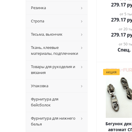
279.17
ру
Резинка
от 5 ты
279.17
ру
Стропа
от 20 ты
Тесьма, вьюнчик
279.17
ру
от 50 ты
Ткань, клеевые
Спец.
материалы, подплечники
Товары для рукоделия и
вязания
АКЦИЯ
Упаковка
Фурнитура для
бейсболок
Фурнитура для нижнего
Бегунок де
белья
автомат С