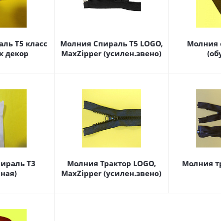
ль Т5 класс
Молния Спираль Т5 LOGO,
Молния 
к декор
MaxZipper (усилен.звено)
(об
ираль Т3
Молния Трактор LOGO,
Молния тр
ная)
MaxZipper (усилен.звено)