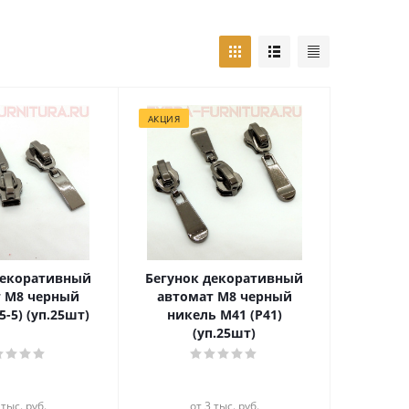
АКЦИЯ
декоративный
Бегунок декоративный
т М8 черный
автомат М8 черный
5-5) (уп.25шт)
никель М41 (Р41)
(уп.25шт)
 тыс. руб.
от 3 тыс. руб.