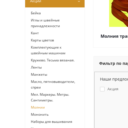
Акции
Бейка
Иглы и швейные
принадлежности
Кант
Молния тра
Карты цветов
Комплектующие к
швейным машинам
Кружево. Тесьма вязаная.
Фильтр по п
Ленты
Манжеты
Наши предло
Масло, пятновыводители,
спреи
Акция
Мел. Маркеры. Метры.
Сантиметры.
Молнии
Мононить
Наборы для вышивания