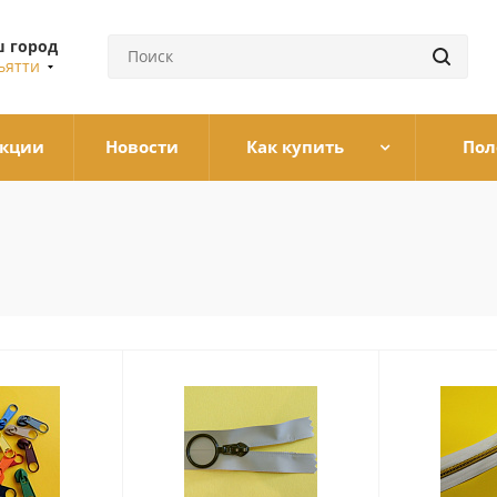
 город
ьятти
кции
Новости
Как купить
Пол