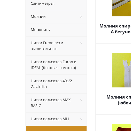
Сантиметры.
Молнии
Молния спира
Мононить
А бегуно
Нитки Euron п/э и
вышивальные
Нитки полиэстер Euron и
IDEAL (бытовая намотка)
Нитки полиэстер 40s/2
Galaktika
Молния сп
Нитки полиэстер MAX
(юбоч
BASIC
Нитки полиэстер MH