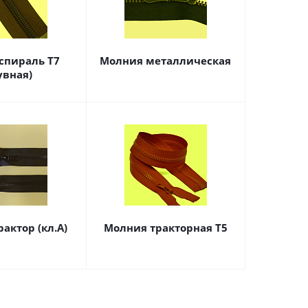
спираль Т7
Молния металлическая
увная)
актор (кл.А)
Молния тракторная Т5