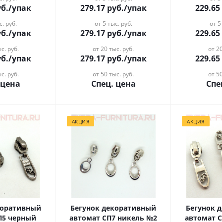
б.
/упак
279.17
руб.
/упак
229.65
с. руб.
от 5 тыс. руб.
от 5
б.
/упак
279.17
руб.
/упак
229.65
с. руб.
от 20 тыс. руб.
от 20
б.
/упак
279.17
руб.
/упак
229.65
с. руб.
от 50 тыс. руб.
от 50
 цена
Спец. цена
Спе
АКЦИЯ
АКЦИЯ
коративный
Бегунок декоративный
Бегунок 
П5 черный
автомат СП7 никель №2
автомат 