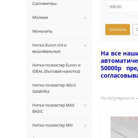
Сантиметры.
Молнии
Мононить
Нитки Euron п/э и
вышивальные
На все наш
автоматиче
Нитки полиэстер Euron и
50000р пр
IDEAL (бытовая намотка)
согласовыв
Нитки полиэстер 40s/2
Galaktika
По популярности
Нитки полиэстер MAX
BASIC
Нитки полиэстер MH