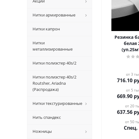
Акции
Нитки армированные
Нитки капрон
Резинка 
Нитки
белая
металлизированные
(уп.25м
Нитки полиэстер 40s/2
от 3 ты
Нитки полиэстер 40s/2
716.10
ру
Routsher, Ariadna
(Распродажа)
от 5 ты
669.90
ру
Нитки текстурированные
от 20 ты
637.56
ру
Нить спандекс
от 50 ты
Спец.
Ножницы