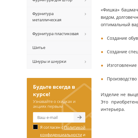
«Фишка» башмачн
Фурнитура
видом, долговеч
металлическая
оптимальный вар
Фурнитура пластиковая
Создание обув
Шитье
Создание спе
Шнуры и шнурки
Изготовление 
Производство 
Будьте всегда в
курсе!
Изделие не выцв
Узнавайте о скидках и
Это приобретен
акциях первым
интерьера.
Я согласен с
Политикой
конфиденциальности
и