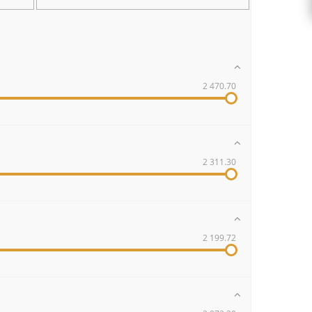
2 470.70
2 311.30
2 199.72