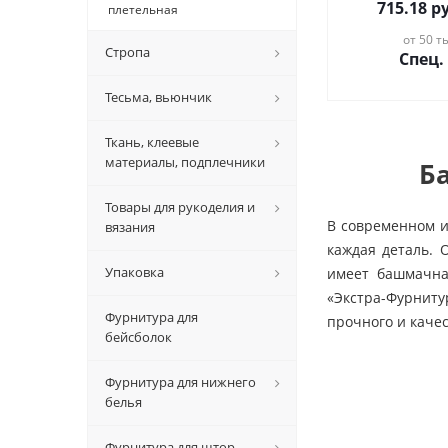
715.18
ру
плетельная
от 50 ты
Стропа
Спец.
Тесьма, вьюнчик
Ткань, клеевые
материалы, подплечники
Б
Товары для рукоделия и
В современном и
вязания
каждая деталь.
Упаковка
имеет башмачна
«Экстра-Фурниту
Фурнитура для
прочного и каче
бейсболок
Фурнитура для нижнего
белья
Фурнитура для штор