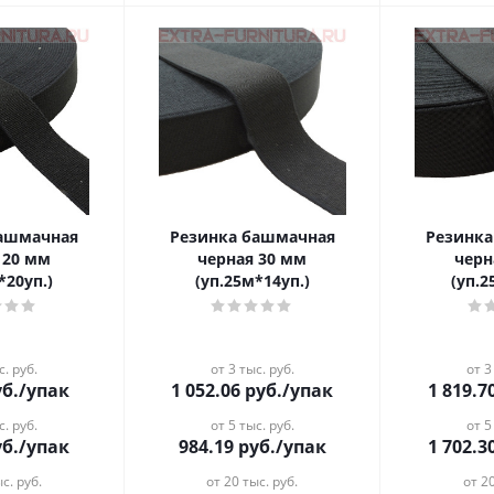
башмачная
Резинка башмачная
Резинк
 20 мм
черная 30 мм
черн
*20уп.)
(уп.25м*14уп.)
(уп.2
с. руб.
от 3 тыс. руб.
от 3
б.
/упак
1 052.06
руб.
/упак
1 819.7
с. руб.
от 5 тыс. руб.
от 5
б.
/упак
984.19
руб.
/упак
1 702.3
с. руб.
от 20 тыс. руб.
от 20