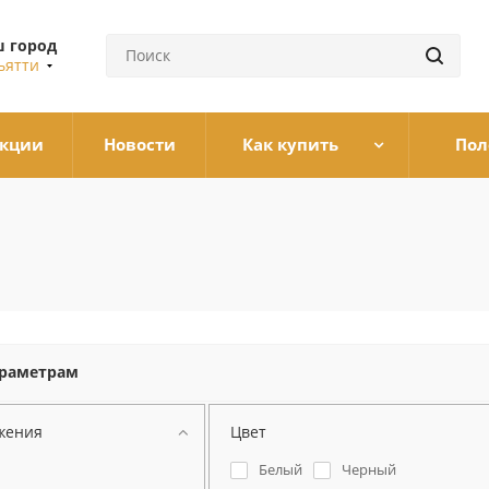
 город
ьятти
кции
Новости
Как купить
Пол
араметрам
жения
Цвет
Белый
Черный