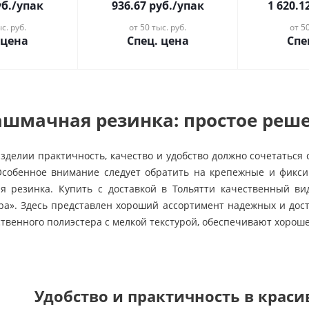
б.
/упак
936.67
руб.
/упак
1 620.1
с. руб.
от 50 тыс. руб.
от 50
 цена
Спец. цена
Спе
ашмачная резинка: простое реш
зделии практичность, качество и удобство должно сочетаться 
 Особенное внимание следует обратить на крепежные и фикс
я резинка. Купить с доставкой в Тольятти качественный в
ра». Здесь представлен хороший ассортимент надежных и дос
ственного полиэстера с мелкой текстурой, обеспечивают хорош
Удобство и практичность в крас