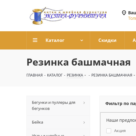
Ваш
Тол
Каталог
Скидки
А
Резинка башмачная
ГЛАВНАЯ
-
КАТАЛОГ
-
РЕЗИНКА
-
РЕЗИНКА БАШМАЧНАЯ
Бегунки и пуллеры для
Фильтр по п
бегунков
Наши предло
Бейка
Акция
Иглы и швейные