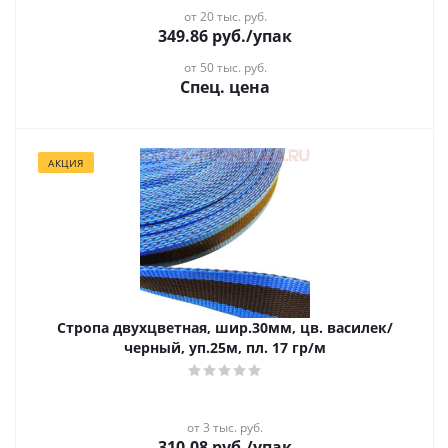
от 20 тыс. руб.
349.86
руб.
/упак
от 50 тыс. руб.
Спец. цена
АКЦИЯ
Стропа двухцветная, шир.30мм, цв. василек/
черный, уп.25м, пл. 17 гр/м
от 3 тыс. руб.
310.08
руб.
/упак