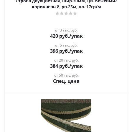
Стропа двухцветная, шир.30мм, цв. бежевый/
коричневый, уп.25м, пл. 17гр/м
от 3 тыс. руб.
420
руб.
/упак
от 5 тыс. руб.
396
руб.
/упак
от 20 тыс. руб.
384
руб.
/упак
от 50 тыс. руб.
Спец. цена