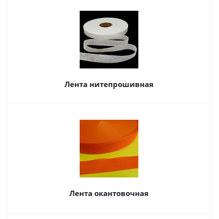
Лента нитепрошивная
Лента окантовочная