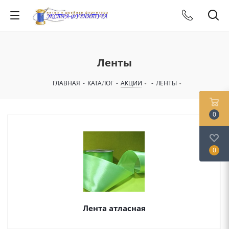
Ленты
ГЛАВНАЯ
-
КАТАЛОГ
-
АКЦИИ
-
ЛЕНТЫ
0
0
Лента атласная