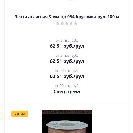
Лента атласная 3 мм цв.054 брусника рул. 100 м
от 3 тыс. руб.
62.51
руб.
/рул
от 5 тыс. руб.
62.51
руб.
/рул
от 20 тыс. руб.
62.51
руб.
/рул
от 50 тыс. руб.
Спец. цена
АКЦИЯ