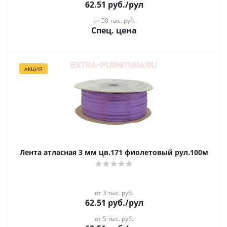
62.51
руб.
/рул
от 50 тыс. руб.
Спец. цена
АКЦИЯ
Лента атласная 3 мм цв.171 фиолетовый рул.100м
от 3 тыс. руб.
62.51
руб.
/рул
от 5 тыс. руб.