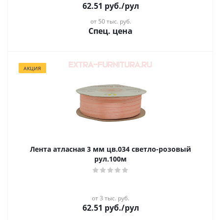
62.51
руб.
/рул
от 50 тыс. руб.
Спец. цена
АКЦИЯ
Лента атласная 3 мм цв.034 светло-розовый
рул.100м
от 3 тыс. руб.
62.51
руб.
/рул