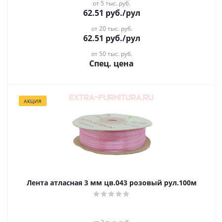
от 5 тыс. руб.
62.51
руб.
/рул
от 20 тыс. руб.
62.51
руб.
/рул
от 50 тыс. руб.
Спец. цена
АКЦИЯ
Лента атласная 3 мм цв.043 розовый рул.100м