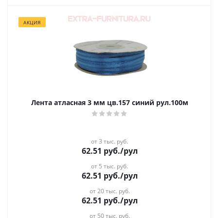
АКЦИЯ
Лента атласная 3 мм цв.157 синий рул.100м
от 3 тыс. руб.
62.51
руб.
/рул
от 5 тыс. руб.
62.51
руб.
/рул
от 20 тыс. руб.
62.51
руб.
/рул
от 50 тыс. руб.