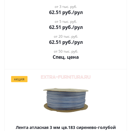
от 3 тыс. руб.
62.51
руб.
/рул
от 5 тыс. руб.
62.51
руб.
/рул
от 20 тыс. руб.
62.51
руб.
/рул
от 50 тыс. руб.
Спец. цена
АКЦИЯ
Лента атласная 3 мм цв.183 сиренево-голубой