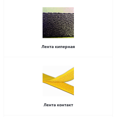
Лента киперная
Лента контакт