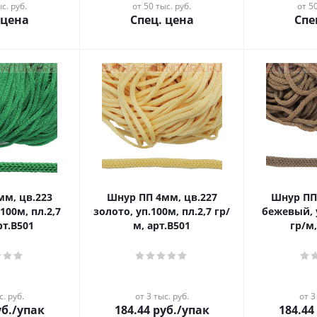
с. руб.
от 50 тыс. руб.
от 50
 цена
Спец. цена
Спе
Шнур ПП 4мм, цв.227
Шнур ПП 4мм, цв.240
100м, пл.2,7
золото, уп.100м, пл.2,7 гр/
бежевый, у
рт.В501
м, арт.В501
гр/м,
с. руб.
от 3 тыс. руб.
от 3
б.
/упак
184.44
руб.
/упак
184.44