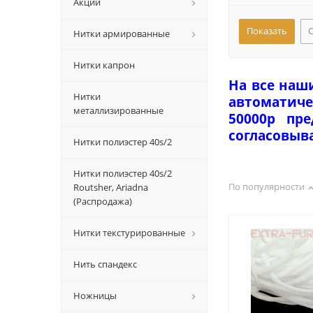
Акции
Нитки армированные
Нитки капрон
На все наш
Нитки
автоматиче
металлизированные
50000р пр
согласовыв
Нитки полиэстер 40s/2
Нитки полиэстер 40s/2
По популярности
Routsher, Ariadna
(Распродажа)
Нитки текстурированные
Нить спандекс
Ножницы