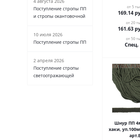
4 августа 2026
от 5 ты
Поступление стропы ПП
169.14
ру
и стропы окантовочной
от 20 ты
161.63
ру
10 июля 2026
от 50 ты
Поступление стропы ПП
Спец.
2 апреля 2026
Поступление стропы
светоотражающей
Шнур ПП 4мм, цв.268
хаки, уп.100м,
арт.