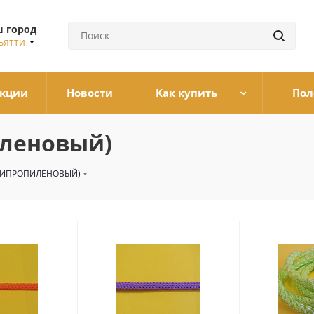
 город
ьятти
кции
Новости
Как купить
Пол
леновый)
ЛИПРОПИЛЕНОВЫЙ)