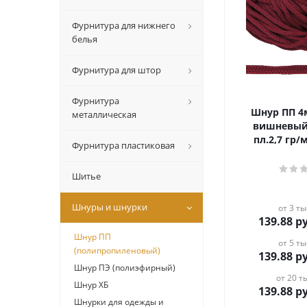
Фурнитура для нижнего
белья
Фурнитура для штор
Фурнитура
Шнур ПП 4мм, цв.160
металлическая
вишневый,
пл.2,7 гр/м
Фурнитура пластиковая
Шитье
Шнуры и шнурки
от 3 ты
139.88
ру
Шнур ПП
от 5 ты
(полипропиленовый)
139.88
ру
Шнур ПЭ (полиэфирный)
от 20 ты
Шнур ХБ
139.88
ру
Шнурки для одежды и