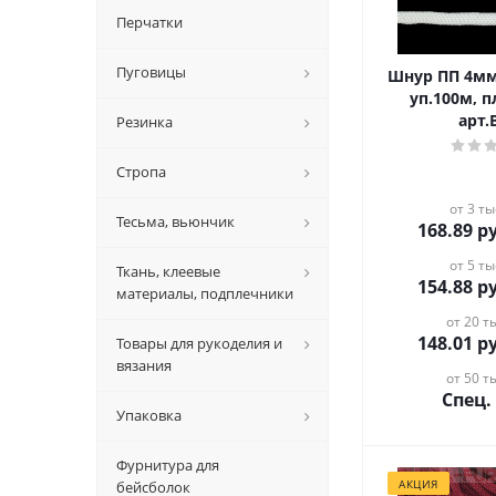
Перчатки
Пуговицы
Шнур ПП 4мм, цв. белый,
уп.100м, пл
арт.
Резинка
Стропа
от 3 ты
Тесьма, вьюнчик
168.89
ру
от 5 ты
Ткань, клеевые
154.88
ру
материалы, подплечники
от 20 ты
148.01
ру
Товары для рукоделия и
вязания
от 50 ты
Спец.
Упаковка
Фурнитура для
АКЦИЯ
бейсболок