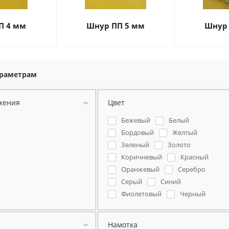
П 4 мм
Шнур ПП 5 мм
Шнур 
араметрам
жения
Цвет
Бежевый
Белый
Бордовый
Желтый
Зеленый
Золото
Коричневый
Красный
Оранжевый
Серебро
Серый
Синий
Фиолетовый
Черный
Намотка