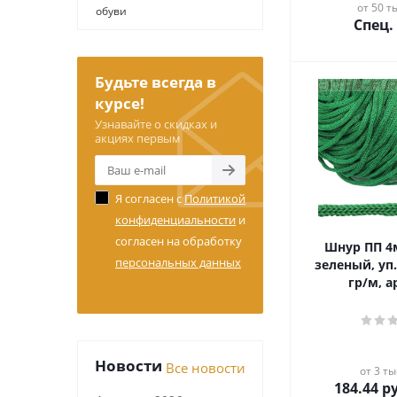
от 50 ты
обуви
Спец.
Будьте всегда в
курсе!
Узнавайте о скидках и
акциях первым
Я согласен с
Политикой
конфиденциальности
и
согласен на обработку
Шнур ПП 4мм, цв.223
персональных данных
зеленый, уп.
гр/м, а
Новости
Все новости
от 3 ты
184.44
ру