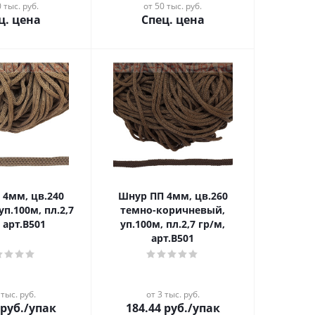
 тыс. руб.
от 50 тыс. руб.
ц. цена
Спец. цена
Шнур ПП 4мм, цв.260
п.100м, пл.2,7
темно-коричневый,
 арт.В501
уп.100м, пл.2,7 гр/м,
арт.В501
 тыс. руб.
от 3 тыс. руб.
руб.
/упак
184.44
руб.
/упак