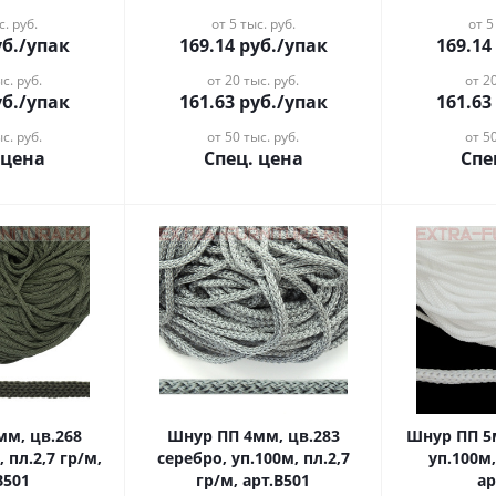
с. руб.
от 5 тыс. руб.
от 5
б.
/упак
169.14
руб.
/упак
169.14
с. руб.
от 20 тыс. руб.
от 20
б.
/упак
161.63
руб.
/упак
161.63
с. руб.
от 50 тыс. руб.
от 50
 цена
Спец. цена
Спе
Шнур ПП 4мм, цв.283
Шнур ПП 5мм, цв. белый,
 пл.2,7 гр/м,
серебро, уп.100м, пл.2,7
уп.100м,
В501
гр/м, арт.В501
ар