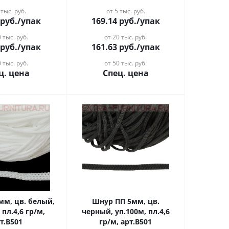
 тыс. руб.
от 5 тыс. руб.
руб.
/упак
169.14
руб.
/упак
 тыс. руб.
от 20 тыс. руб.
руб.
/упак
161.63
руб.
/упак
 тыс. руб.
от 50 тыс. руб.
ц. цена
Спец. цена
Шнур ПП 5мм, цв.
 пл.4,6 гр/м,
черный, уп.100м, пл.4,6
т.В501
гр/м, арт.В501