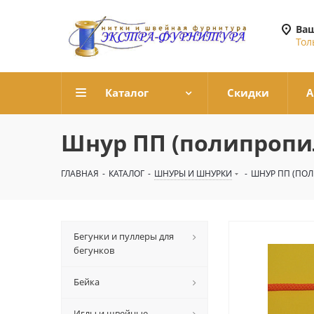
Ваш
Тол
Каталог
Скидки
А
Шнур ПП (полипропи
ГЛАВНАЯ
-
КАТАЛОГ
-
ШНУРЫ И ШНУРКИ
-
ШНУР ПП (ПО
Бегунки и пуллеры для
бегунков
Бейка
Иглы и швейные